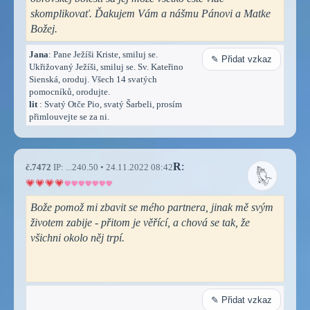
skomplikovať. Ďakujem Vám a nášmu Pánovi a Matke
Božej.
Jana
: Pane Ježíši Kriste, smiluj se.
✎ Přidat vzkaz
Ukřižovaný Ježíši, smiluj se. Sv. Kateřino
Sienská, oroduj. Všech 14 svatých
pomocníků, orodujte.
lit
: Svatý Otče Pio, svatý Šarbeli, prosím
přimlouvejte se za ni.
R
:
č.7472
IP: ...240.50 • 24.11.2022 08:42
Bože pomož mi zbavit se mého partnera, jinak mě svým
životem zabije - přitom je věřící, a chová se tak, že
všichni okolo něj trpí.
✎ Přidat vzkaz