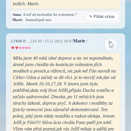
božích. Marie.
Anna
: A teď už nechodíte ke svátostem ?
✎ Přidat vzkaz
Marie
: Samozřejmě ano
Marie
:
č.7458
IP: ...224.30 • 15.11.2022 16:07
Měla jsem 40 roků silné deprese a nic mi nepomáhalo,
denně jsem chodila do kostela,ke svátostem,těch
modliteb a proseb,a růženců, nic.pak mě Pán navedl na
Církev Oáza a začaly se dít věci. je to necelý rok,dar od
Ježíše. Marek 16:16,17,18. V únoru jsem byla
pokřtěná,dala svůj život Ježíši,přijala Ducha svatého a
začalo uzdravování. Dneska, po 11 měsících jsou
strachy úzkosti, deprese pryč. A dokonce i modlitby za
fyzicky nemocné jsou zázračně demonstrované. Ten
pokoj, jaký jsem nikdy nezažila a radost aleluja. Jenom
Ježíš je Pán!!!! Sláva úcta chvála Pane patří jen tobě.
Všem vám přeji poznat,jak vás Ježíš miluje a udělá pro