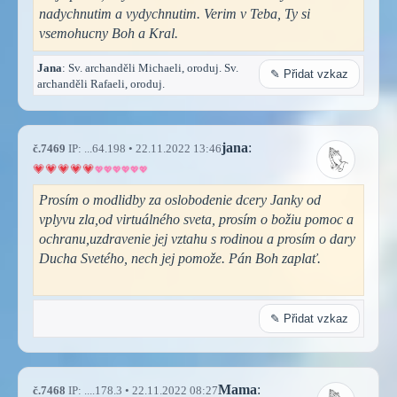
nadychnutim a vydychnutim. Verim v Teba, Ty si
vsemohucny Boh a Kral.
Jana
: Sv. archanděli Michaeli, oroduj. Sv.
✎ Přidat vzkaz
archanděli Rafaeli, oroduj.
jana
:
č.7469
IP: ...64.198 • 22.11.2022 13:46
Prosím o modlidby za oslobodenie dcery Janky od
vplyvu zla,od virtuálného sveta, prosím o božiu pomoc a
ochranu,uzdravenie jej vztahu s rodinou a prosím o dary
Ducha Svetého, nech jej pomože. Pán Boh zaplať.
✎ Přidat vzkaz
Mama
:
č.7468
IP: ....178.3 • 22.11.2022 08:27