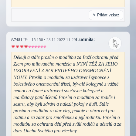
✎ Přidat vzkaz
Ludmila
:
č.7481
IP: ...15.150 • 28.11.2022 11:29
Děkuji a stále prosím o modlitbu za Boží ochranu před
Zlem pro milovaného manžela a NYNÍ TÉŽ ZA JEHO
UZDRAVENÍ Z BOLESTIVÉHO ONEMOCNĚNÍ
NOHY. Prosím o modlitbu za uzdravení synovce z
bolestivého onemocnění třísel, bývalé kolegyně z vážné
nemoci a úplné uzdravení současné kolegyně a
manželovy paní účetní. Prosím o modlitbu za rodiče i
sestru, aby byli zdrávi a nalezli pokoj v duši. Stále
prosím o modlitbu za dar víry, pokoje a obrácení pro
rodinu a za zdar pro kmotřenku a její rodinku. Prosím o
modlitbu za ochranu dětí před zvůlí rodičů a učitelů a za
dary Ducha Svatého pro všechny.