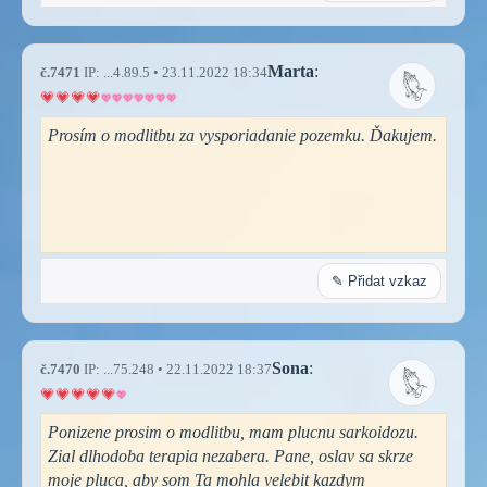
Marta
:
č.7471
IP: ...4.89.5 • 23.11.2022 18:34
Prosím o modlitbu za vysporiadanie pozemku. Ďakujem.
✎ Přidat vzkaz
Sona
:
č.7470
IP: ...75.248 • 22.11.2022 18:37
Ponizene prosim o modlitbu, mam plucnu sarkoidozu.
Zial dlhodoba terapia nezabera. Pane, oslav sa skrze
moje pluca, aby som Ta mohla velebit kazdym