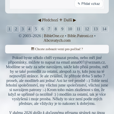
✎ Přidat vzkaz
◀︎ Předchozí
⚜︎ Další ▶︎
1
2
3
4
5
6
7
8
9
10
11
12
13
14
1
© 2003–2026 |
BibleOne.cz
•
Bible.Patroni.cz
•
Abcsvatych.com
🔙 Chcete zobrazit verzi pro počítač ?
Pokud byste někdo chtěl vymazat prosbu, nebo měl jiné
připomínky, můžete to napsat na email anna007@seznam.cz.
Modlíme se tady za sebe navzájem, takže kdo přidá prosbu, měl
by se také pomodlit za ostatní, alespoň za ty, kdo jsou na té
nejnovější stránce. Je ale zvláštní, že přibyde třeba 5 nebo 7
proseb, ale modliteb ani jedna! Ani ke své prosbě :-) Tohle není
řeholní společenství, my všichni jsme společenství, všichni jsme
si navzájem patrony :-) Krom toho mám zkušenost s tím, že
když se upřímně (a nezištně :) ) modlím za ostatní, tak je více
vyslyšená i moje prosba. Někdy to sice není podle mých
představ, ale vždycky je to nakonec k dobrýmu.
V dubnu 2026 došlo k dočasnému přesunu stránek na jinou