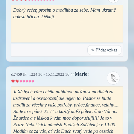
Dobrý večer, prosím o modlitbu za sebe. Mám ukrutně
bolesti břicha. Děkuji.
✎ Přidat vzkaz
Marie
:
č.7459
IP: ...224.30 • 15.11.2022 16:44
Ještě bych vám chtěla nabídnou možnost modliteb za
uzdravení a osvobození,ale nejen to. Pastor se bude
modlit za všechny vaše potřeby, práce,finance, vztahy.....
Bude to v pátek 25.11 a každý další pátek až do Vánoc.
Že srdce a s láskou k vám moc doporučuji!!!! Je to v
Praze Nebušicích náměstí Padlých.Začátek je v 19:00.
Modlím se za vás, ať vás Duch svatý vede po cestách