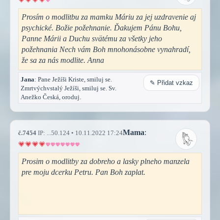
Prosím o modlitbu za mamku Máriu za jej uzdravenie aj
psychické. Božie požehnanie. Ďakujem Pánu Bohu,
Panne Márii a Duchu svätému za všetky jeho
požehnania Nech vám Boh mnohonásobne vynahradí,
že sa za nás modlite. Anna
Jana
: Pane Ježíši Kriste, smiluj se.
✎ Přidat vzkaz
Zmrtvýchvstalý Ježíši, smiluj se. Sv.
Anežko Česká, oroduj.
Mama
:
č.7454
IP: ...50.124 • 10.11.2022 17:24
Prosim o modlitby za dobreho a lasky plneho manzela
pre moju dcerku Petru. Pan Boh zaplat.