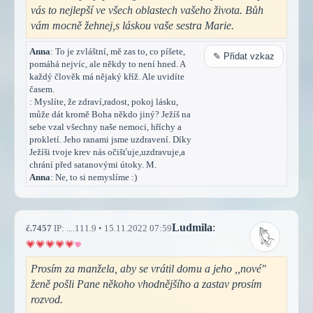
vás to nejlepší ve všech oblastech vašeho života. Bůh
vám mocně žehnej,s láskou vaše sestra Marie.
Anna
: To je zvláštní, mě zas to, co píšete,
✎ Přidat vzkaz
pomáhá nejvíc, ale někdy to není hned. A
každý člověk má nějaký kříž. Ale uvidíte
časem.
: Myslíte, že zdraví,radost, pokoj lásku,
může dát kromě Boha někdo jiný? Ježíš na
sebe vzal všechny naše nemoci, hříchy a
prokletí. Jeho ranami jsme uzdravení. Díky
Ježíši tvoje krev nás očišťuje,uzdravuje,a
chrání před satanovými útoky. M.
Anna
: Ne, to si nemyslíme :)
Ludmila
:
č.7457
IP: ....111.9 • 15.11.2022 07:59
Prosím za manžela, aby se vrátil domu a jeho ,,nové"
ženě pošli Pane někoho vhodnějšího a zastav prosím
rozvod.