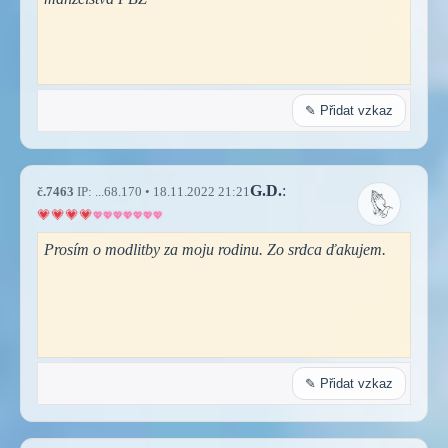
✎ Přidat vzkaz
G.D.
:
č.7463
IP: ...68.170 • 18.11.2022 21:21
Prosím o modlitby za moju rodinu. Zo srdca ďakujem.
✎ Přidat vzkaz