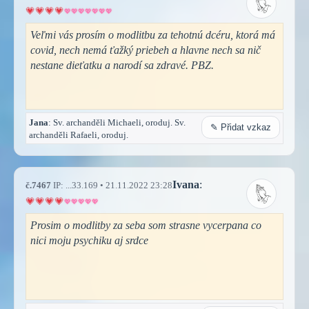
Veľmi vás prosím o modlitbu za tehotnú dcéru, ktorá má
covid, nech nemá ťažký priebeh a hlavne nech sa nič
nestane dieťatku a narodí sa zdravé. PBZ.
Jana
: Sv. archanděli Michaeli, oroduj. Sv.
✎ Přidat vzkaz
archanděli Rafaeli, oroduj.
Ivana
:
č.7467
IP: ...33.169 • 21.11.2022 23:28
Prosim o modlitby za seba som strasne vycerpana co
nici moju psychiku aj srdce