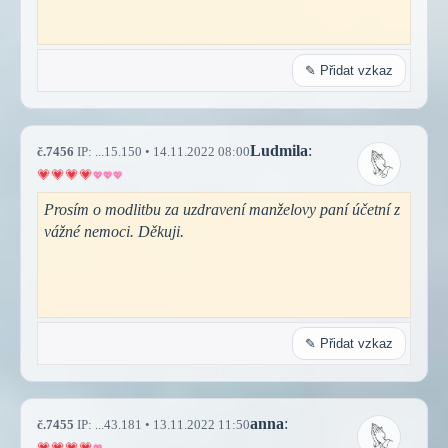
✎ Přidat vzkaz
Ludmila
:
č.7456
IP: ...15.150 • 14.11.2022 08:00
Prosím o modlitbu za uzdravení manželovy paní účetní z
vážné nemoci. Děkuji.
✎ Přidat vzkaz
anna
:
č.7455
IP: ...43.181 • 13.11.2022 11:50