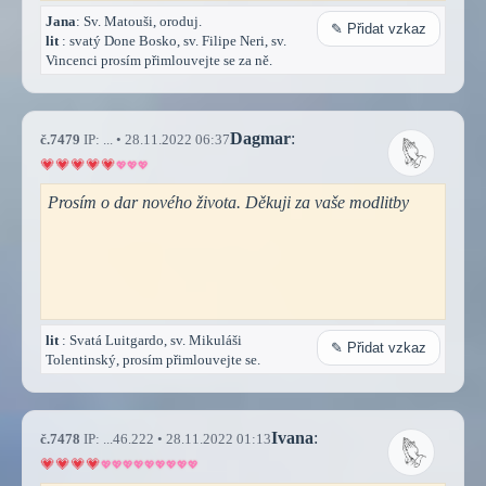
Jana
: Sv. Matouši, oroduj.
✎ Přidat vzkaz
lit
: svatý Done Bosko, sv. Filipe Neri, sv.
Vincenci prosím přimlouvejte se za ně.
Dagmar
:
č.7479
IP: ... • 28.11.2022 06:37
Prosím o dar nového života. Děkuji za vaše modlitby
lit
: Svatá Luitgardo, sv. Mikuláši
✎ Přidat vzkaz
Tolentinský, prosím přimlouvejte se.
Ivana
:
č.7478
IP: ...46.222 • 28.11.2022 01:13