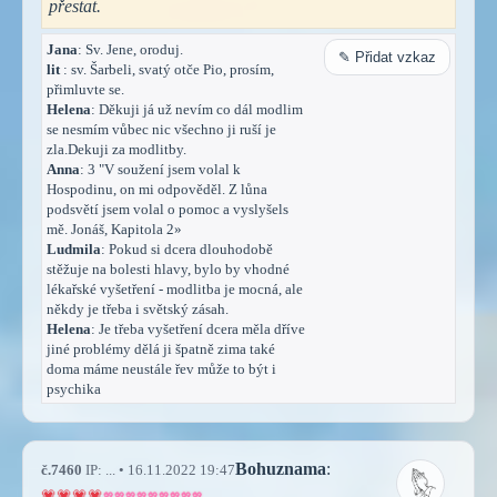
přestat.
Jana
: Sv. Jene, oroduj.
✎ Přidat vzkaz
lit
: sv. Šarbeli, svatý otče Pio, prosím,
přimluvte se.
Helena
: Děkuji já už nevím co dál modlim
se nesmím vůbec nic všechno ji ruší je
zla.Dekuji za modlitby.
Anna
: 3 "V soužení jsem volal k
Hospodinu, on mi odpověděl. Z lůna
podsvětí jsem volal o pomoc a vyslyšels
mě. Jonáš, Kapitola 2»
Ludmila
: Pokud si dcera dlouhodobě
stěžuje na bolesti hlavy, bylo by vhodné
lékařské vyšetření - modlitba je mocná, ale
někdy je třeba i světský zásah.
Helena
: Je třeba vyšetření dcera měla dříve
jiné problémy dělá ji špatně zima také
doma máme neustále řev může to být i
psychika
Bohuznama
:
č.7460
IP: ... • 16.11.2022 19:47