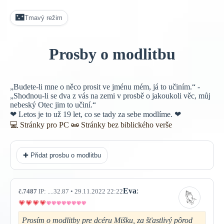
🌃
Tmavý režim
Prosby o modlitbu
„Budete-li mne o něco prosit ve jménu mém, já to učiním.“ -
„Shodnou-li se dva z vás na zemi v prosbě o jakoukoli věc, můj
nebeský Otec jim to učiní.“
❤ Letos je to už 19 let, co se tady za sebe modlíme. ❤
💻 Stránky pro PC
📜
Stránky bez biblického verše
✚ Přidat prosbu o modlitbu
Eva
:
č.7487
IP: ....32.87 • 29.11.2022 22:22
Prosím o modlitby pre dcéru Mišku, za šťastlivý pôrod