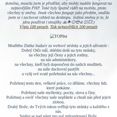
doménu, musela jsem je předělat, aby mohly nadále fungovat na
nejnovějším PHP. Také byly špatně vidět na mobilu, proto
všechny ty změny. Jinak všechno funguje jako předtím, snažila
jsem se i zachovat vzhled na desktopu. Jediná změna je to, že
jdou používat i smajlíky 🙏🌟😊😍👍🏻💥:)
Výpis 100 proseb
,
Tisk nejnovějších 100 proseb
Modlitba Zlatka Sudaće za webové stránky a jejich uživatele
:
Dobrý Otče náš, shlédni dolů na tyto stránky,
na všechny její členy a jejich rodiny,
na nás administrátory,
na všechny, kteří byli doporučeni do našich modliteb,
na naše duchovní pastýře
a vylij své svaté požehnání na nás všechny...
Požehnej tento den, veškeré práce, co děláme, všechny lidi,
které potkáme.
Požehnej naše myšlenky, pocity, slova a činy.
Požehnej a osvíť všechny naše nepřátele a chraň nás před jejich
zlobou.
Drahý Bože, do Tvých rukou svěřuji tyto stránky a každého z
nás.
Smiluj se nad námi pro své milosrdenství Bože.