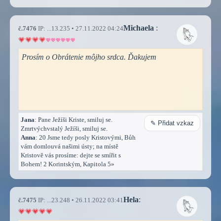
Michaela
:
č.7476
IP: ...13.235 • 27.11.2022 04:24
Prosím o Obrátenie môjho srdca. Ďakujem
Jana
: Pane Ježíši Kriste, smiluj se.
✎ Přidat vzkaz
Zmrtvýchvstalý Ježíši, smiluj se.
Anna
: 20 Jsme tedy posly Kristovými, Bůh
vám domlouvá našimi ústy; na místě
Kristově vás prosíme: dejte se smířit s
Bohem! 2 Korintským, Kapitola 5»
Hela
:
č.7475
IP: ...23.248 • 26.11.2022 03:41