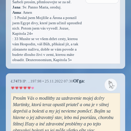
Šarbeli prosím, přimlouvejte se za ně.
Jana
: Sv. Panno Maria, oroduj.
Anna
: Amen
: 5 Poslal jsem Mojžíše a Árona a porazil
jsem Egypt divy, které jsem učinil uprostřed
nich. Potom jsem vás vyvedl. Jozue,
Kapitola 24»
: 33 Musíte se ve všem držet cesty, kterou
vám Hospodin, váš Bůh, přikázal jít, a tak
zůstanete naživu, dobře se vám povede a
budete dlouho živi v zemi, kterou máte
obsadit. Deuteronomium, Kapitola 5»
Oľga
:
č.7473
IP: ...197.98 • 25.11.2022 07:30
Prosím Vás o modlitby za uzdravenie mojej dcéry
Martinky, ktorú teraz opustil priateľ a ona je v silnej
deprésii a bolesti a my jej nevieme pomôcť. Bojím sa
hlavne o jej zdravotný stav, lebo má psoriázu, chorobu
štítnej žľazy a iné zdravotné problémy a po tejto
obrovskej bolesti sa jej môže všetko ešte viac