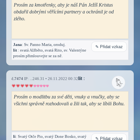
Prosím za kmotřenky, aby je náš Pán Ježíš Kristus
obdařil dobrými věřícími partnery a ochránil je od
zlého.
Jana
: Sv. Panno Maria, oroduj.
✎ Přidat vzkaz
lit
: svatá Alžběto, svatá Rito, sv. Valentýne
prosím přimlouvejte se za ně.
lit
:
č.7474
IP: ...246.31 • 26.11.2022 00:32
Prosím o modlitbu za své děti, vnuky a vnučky, aby se
všichni správně rozhodovali a žili tak, aby se líbili Bohu.
li
: Svatý Otče Pio, svatý Done Bosko, svatý
✎ Přidat vzkaz