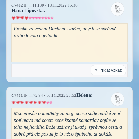
č.7462
IP: ...11.139 • 18.11.2022 15:36
Hana Lipovska
:
Prosím za vedení Duchem svatým, abych se správně
rozhodovala a jednala
✎ Přidat vzkaz
Helena
:
č.7461
IP: ....72.84 • 16.11.2022 20:52
Moc prosím o modlitby za moji dceru stále naříká že jí
bolí hlava má kolem sebe špatné kamarády bojím se
toho nejhoršího.Bože uzdrav ji ukaž ji správnou cestu a
dobré přátele pokud je to něco špatného at dokáže