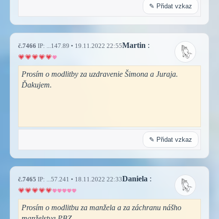
✎ Přidat vzkaz
Martin
:
č.7466
IP: ...147.89 • 19.11.2022 22:55
Prosím o modlitby za uzdravenie Šimona a Juraja.
Ďakujem.
✎ Přidat vzkaz
Daniela
:
č.7465
IP: ...57.241 • 18.11.2022 22:33
Prosím o modlitbu za manžela a za záchranu nášho
manželstva PBZ