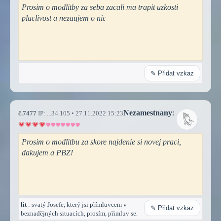
Prosim o modlitby za seba zacali ma trapit uzkosti
placlivost a nezaujem o nic
✎ Přidat vzkaz
Nezamestnany
:
č.7477
IP: ...34.105 • 27.11.2022 15:23
Prosim o modlitbu za skore najdenie si novej praci,
dakujem a PBZ!
lit
: svatý Josefe, který jsi přímluvcem v
✎ Přidat vzkaz
beznadějných situacích, prosím, přimluv se.