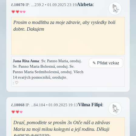
Alzbeta
:
č.10070
IP: ....239.2 • 01.09.2025 23:19
Prosim o modlitbu za moje zdravie, aby vysledky boli
dobre. Dakujem
Jana Rita Anna
: Sv. Panno Maria, oroduj.
✎ Přidat vzkaz
Sv. Panno Maria Bolestná, oroduj. Sv.
Panno Maria Sedmibolestná, oroduj. Všech
14 svatých pomocníků, orodujte.
:
♡
Vilma Filipi
:
č.10068
IP: ...84.104 • 01.09.2025 19:13
Drazí, pomodlete se prosím 3x Otče náš a zdrávas
Maria za moji milou kolegyni a její rodinu. Děkuji
&#9829;&#65039;