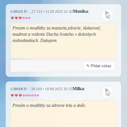
Monika
:
č.10123
IP: ...27.133 • 12.09.2025 22:42
Prosim o modlitby za manzela,zdravie, láskavosť,
mudrost a vedenie Ducha Svateho v dolezitych
rozhodnutiach. Dakujem
✎ Přidat vzkaz
Milka
:
č.10118
IP: ...59.169 • 10.09.2025 10:35
Prosím o modlitby za zdravie tela a duše.