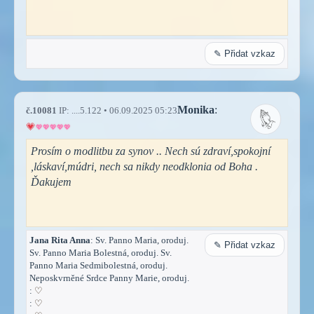
✎ Přidat vzkaz
Monika
:
č.10081
IP: ....5.122 • 06.09.2025 05:23
Prosím o modlitbu za synov .. Nech sú zdraví,spokojní
,láskaví,múdri, nech sa nikdy neodklonia od Boha .
Ďakujem
Jana Rita Anna
: Sv. Panno Maria, oroduj.
✎ Přidat vzkaz
Sv. Panno Maria Bolestná, oroduj. Sv.
Panno Maria Sedmibolestná, oroduj.
Neposkvrněné Srdce Panny Marie, oroduj.
:
♡
:
♡