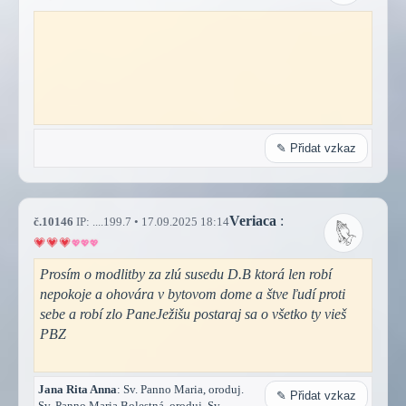
✎ Přidat vzkaz
Veriaca
:
č.10146
IP: ....199.7 • 17.09.2025 18:14
Prosím o modlitby za zlú susedu D.B ktorá len robí
nepokoje a ohovára v bytovom dome a štve ľudí proti
sebe a robí zlo PaneJežišu postaraj sa o všetko ty vieš
PBZ
Jana Rita Anna
: Sv. Panno Maria, oroduj.
✎ Přidat vzkaz
Sv. Panno Maria Bolestná, oroduj. Sv.