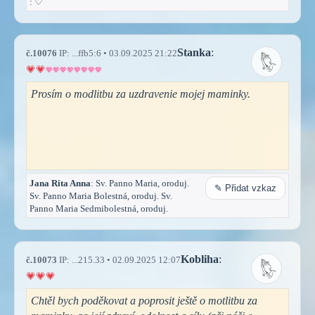
:
♡
Stanka
:
č.10076
IP: ...ffb5:6 • 03.09.2025 21:22
Prosím o modlitbu za uzdravenie mojej maminky.
Jana Rita Anna
: Sv. Panno Maria, oroduj.
✎ Přidat vzkaz
Sv. Panno Maria Bolestná, oroduj. Sv.
Panno Maria Sedmibolestná, oroduj.
Kobliha
:
č.10073
IP: ...215.33 • 02.09.2025 12:07
Chtěl bych poděkovat a poprosit ještě o motlitbu za