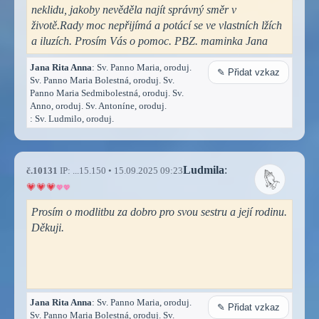
neklidu, jakoby nevěděla najít správný směr v
životě.Rady moc nepřijímá a potácí se ve vlastních lžích
a iluzích. Prosím Vás o pomoc. PBZ. maminka Jana
Jana Rita Anna
: Sv. Panno Maria, oroduj.
✎ Přidat vzkaz
Sv. Panno Maria Bolestná, oroduj. Sv.
Panno Maria Sedmibolestná, oroduj. Sv.
Anno, oroduj. Sv. Antoníne, oroduj.
: Sv. Ludmilo, oroduj.
Ludmila
:
č.10131
IP: ...15.150 • 15.09.2025 09:23
Prosím o modlitbu za dobro pro svou sestru a její rodinu.
Děkuji.
Jana Rita Anna
: Sv. Panno Maria, oroduj.
✎ Přidat vzkaz
Sv. Panno Maria Bolestná, oroduj. Sv.