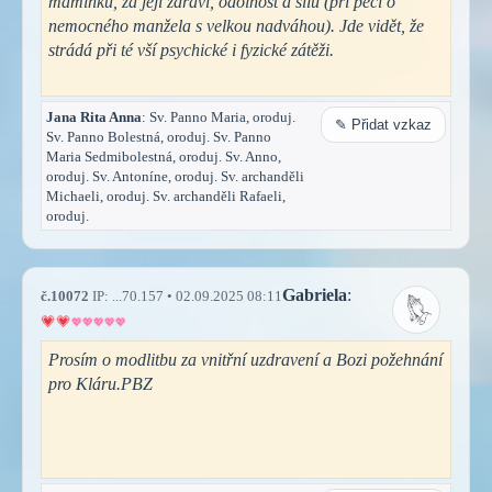
maminku, za její zdraví, odolnost a sílu (při péči o
nemocného manžela s velkou nadváhou). Jde vidět, že
strádá při té vší psychické i fyzické zátěži.
Jana Rita Anna
: Sv. Panno Maria, oroduj.
✎ Přidat vzkaz
Sv. Panno Bolestná, oroduj. Sv. Panno
Maria Sedmibolestná, oroduj. Sv. Anno,
oroduj. Sv. Antoníne, oroduj. Sv. archanděli
Michaeli, oroduj. Sv. archanděli Rafaeli,
oroduj.
Gabriela
:
č.10072
IP: ...70.157 • 02.09.2025 08:11
Prosím o modlitbu za vnitřní uzdravení a Bozi požehnání
pro Kláru.PBZ