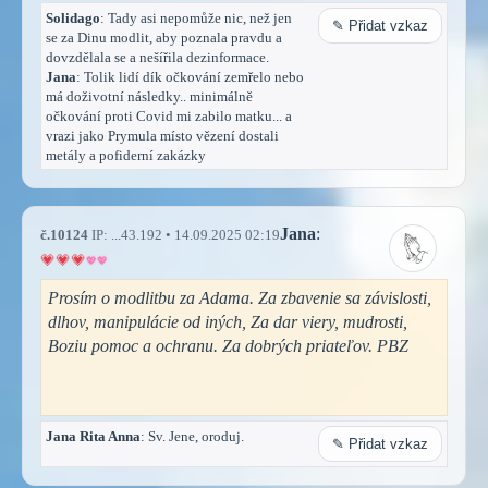
Solidago
: Tady asi nepomůže nic, než jen
✎ Přidat vzkaz
se za Dinu modlit, aby poznala pravdu a
dovzdělala se a nešířila dezinformace.
Jana
: Tolik lidí dík očkování zemřelo nebo
má doživotní následky.. minimálně
očkování proti Covid mi zabilo matku... a
vrazi jako Prymula místo vězení dostali
metály a pofiderní zakázky
Jana
:
č.10124
IP: ...43.192 • 14.09.2025 02:19
Prosím o modlitbu za Adama. Za zbavenie sa závislosti,
dlhov, manipulácie od iných, Za dar viery, mudrosti,
Boziu pomoc a ochranu. Za dobrých priateľov. PBZ
Jana Rita Anna
: Sv. Jene, oroduj.
✎ Přidat vzkaz