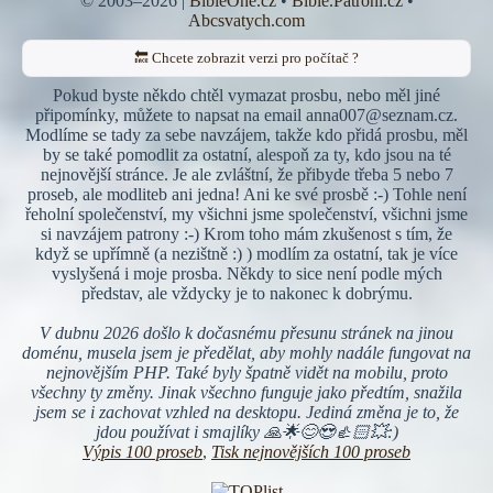
© 2003–2026 |
BibleOne.cz
•
Bible.Patroni.cz
•
Abcsvatych.com
🔙 Chcete zobrazit verzi pro počítač ?
Pokud byste někdo chtěl vymazat prosbu, nebo měl jiné
připomínky, můžete to napsat na email anna007@seznam.cz.
Modlíme se tady za sebe navzájem, takže kdo přidá prosbu, měl
by se také pomodlit za ostatní, alespoň za ty, kdo jsou na té
nejnovější stránce. Je ale zvláštní, že přibyde třeba 5 nebo 7
proseb, ale modliteb ani jedna! Ani ke své prosbě :-) Tohle není
řeholní společenství, my všichni jsme společenství, všichni jsme
si navzájem patrony :-) Krom toho mám zkušenost s tím, že
když se upřímně (a nezištně :) ) modlím za ostatní, tak je více
vyslyšená i moje prosba. Někdy to sice není podle mých
představ, ale vždycky je to nakonec k dobrýmu.
V dubnu 2026 došlo k dočasnému přesunu stránek na jinou
doménu, musela jsem je předělat, aby mohly nadále fungovat na
nejnovějším PHP. Také byly špatně vidět na mobilu, proto
všechny ty změny. Jinak všechno funguje jako předtím, snažila
jsem se i zachovat vzhled na desktopu. Jediná změna je to, že
jdou používat i smajlíky 🙏🌟😊😍👍🏻💥:)
Výpis 100 proseb
,
Tisk nejnovějších 100 proseb