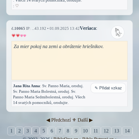
: Všech 14 svatých pomocníků, orodujte.
:
♡
Veriaca
:
č.10065
IP: ...43.192 • 01.09.2025 13:42
Za mier pokoj na zemi a obrátenie hriešnikov.
Jana Rita Anna
: Sv. Panno Maria, oroduj.
✎ Přidat vzkaz
Sv. Panno Maria Bolestná, oroduj. Sv.
Panno Maria Sedmibolestná, oroduj. Všech
14 svatých pomocníků, orodujte.
◀︎ Předchozí
⚜︎ Další ▶︎
1
2
3
4
5
6
7
8
9
10
11
12
13
14
1