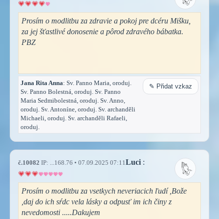
Prosím o modlitbu za zdravie a pokoj pre dcéru Mišku,
za jej šťastlivé donosenie a pôrod zdravého bábatka.
PBZ
Jana Rita Anna
: Sv. Panno Maria, oroduj.
✎ Přidat vzkaz
Sv. Panno Bolestná, oroduj. Sv. Panno
Maria Sedmibolestná, oroduj. Sv. Anno,
oroduj. Sv. Antoníne, oroduj. Sv. archanděli
Michaeli, oroduj. Sv. archanděli Rafaeli,
oroduj.
Luci
:
č.10082
IP: ...168.76 • 07.09.2025 07:11
Prosím o modlitbu za vsetkych neveriacich ľudí ,Bože
,daj do ich sŕdc vela lásky a odpusť im ich činy z
nevedomosti .....Dakujem