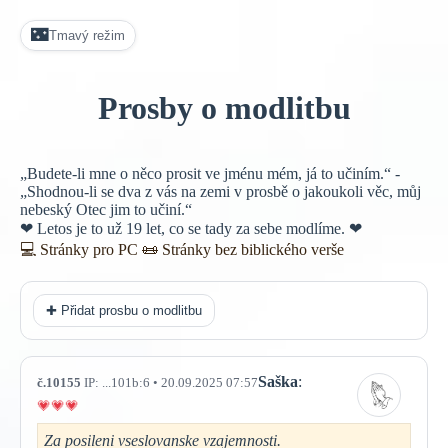
🌃
Tmavý režim
Prosby o modlitbu
„Budete-li mne o něco prosit ve jménu mém, já to učiním.“ -
„Shodnou-li se dva z vás na zemi v prosbě o jakoukoli věc, můj
nebeský Otec jim to učiní.“
❤ Letos je to už 19 let, co se tady za sebe modlíme. ❤
💻 Stránky pro PC
📜
Stránky bez biblického verše
✚ Přidat prosbu o modlitbu
Saška
:
č.10155
IP: ...101b:6 • 20.09.2025 07:57
Za posileni vseslovanske vzajemnosti.