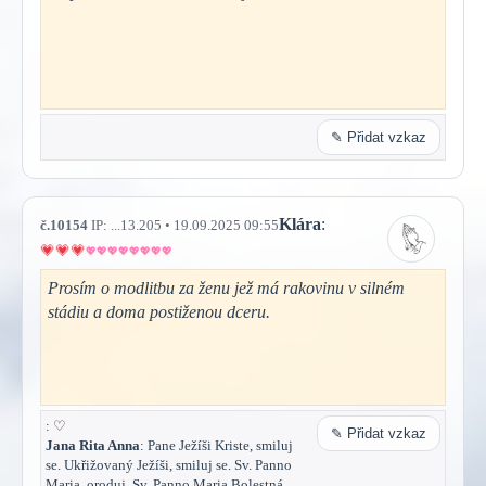
✎ Přidat vzkaz
Klára
:
č.10154
IP: ...13.205 • 19.09.2025 09:55
Prosím o modlitbu za ženu jež má rakovinu v silném
stádiu a doma postiženou dceru.
:
♡
✎ Přidat vzkaz
Jana Rita Anna
: Pane Ježíši Kriste, smiluj
se. Ukřižovaný Ježíši, smiluj se. Sv. Panno
Maria, oroduj. Sv. Panno Maria Bolestná,