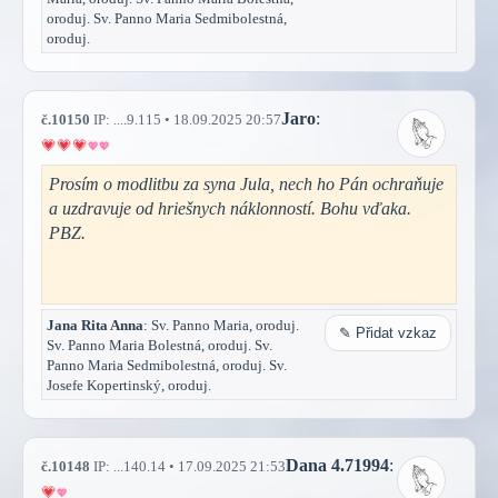
oroduj. Sv. Panno Maria Sedmibolestná,
oroduj.
Jaro
:
č.10150
IP: ....9.115 • 18.09.2025 20:57
Prosím o modlitbu za syna Jula, nech ho Pán ochraňuje
a uzdravuje od hriešnych náklonností. Bohu vďaka.
PBZ.
Jana Rita Anna
: Sv. Panno Maria, oroduj.
✎ Přidat vzkaz
Sv. Panno Maria Bolestná, oroduj. Sv.
Panno Maria Sedmibolestná, oroduj. Sv.
Josefe Kopertinský, oroduj.
Dana 4.71994
:
č.10148
IP: ...140.14 • 17.09.2025 21:53