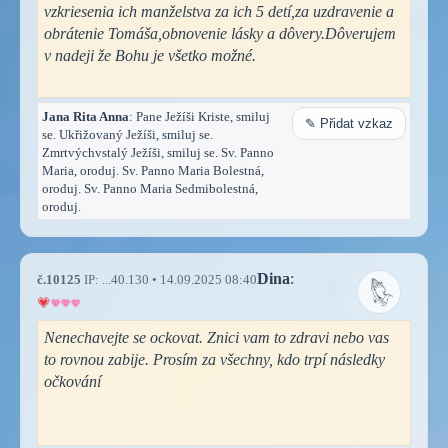
vzkriesenia ich manželstva za ich 5 detí,za uzdravenie a
obrátenie Tomáša,obnovenie lásky a dôvery.Dôverujem
v nadeji že Bohu je všetko možné.
Jana Rita Anna
: Pane Ježíši Kriste, smiluj
✎ Přidat vzkaz
se. Ukřižovaný Ježíši, smiluj se.
Zmrtvýchvstalý Ježíši, smiluj se. Sv. Panno
Maria, oroduj. Sv. Panno Maria Bolestná,
oroduj. Sv. Panno Maria Sedmibolestná,
oroduj.
Dina
:
č.10125
IP: ...40.130 • 14.09.2025 08:40
Nenechavejte se ockovat. Znici vam to zdravi nebo vas
to rovnou zabije. Prosím za všechny, kdo trpí následky
očkování