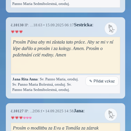
Panno Maria Sedmibolestná, oroduj.
Sestricka
:
č.10130
IP: ....18.63 • 15.09.2025 06:17
Prosím Pána aby mi zůstala tato práce. Aby se mi v ní
lépe dařilo a prosím i za kolegy. Amen. Prosím o
požehnání celé rodiny. Amen
Jana Rita Anna
: Sv. Panno Maria, oroduj.
✎ Přidat vzkaz
Sv. Panno Maria Bolestná, oroduj. Sv.
Panno Maria Sedmibolestná, oroduj.
Jana
:
č.10127
IP: ...2f36:f • 14.09.2025 14:58
Prosím o modlitbu za Evu a Tomáša za zázrak