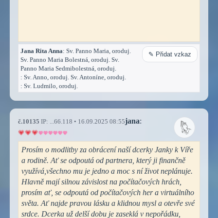
Jana Rita Anna
: Sv. Panno Maria, oroduj.
✎ Přidat vzkaz
Sv. Panno Maria Bolestná, oroduj. Sv.
Panno Maria Sedmibolestná, oroduj.
: Sv. Anno, oroduj. Sv. Antoníne, oroduj.
: Sv. Ludmilo, oroduj.
jana
:
č.10135
IP: ...66.118 • 16.09.2025 08:55
Prosím o modlitby za obrácení naší dcerky Janky k Víře
a rodině. Ať se odpoutá od partnera, který ji finančně
využívá,všechno mu je jedno a moc s ní život neplánuje.
Hlavně mají silnou závislost na počítačových hrách,
prosím ať, se odpoutá od počítačových her a virtuálního
světa. Ať najde pravou lásku a klidnou mysl a otevře své
srdce. Dcerka už delší dobu je zaseklá v nepořádku,