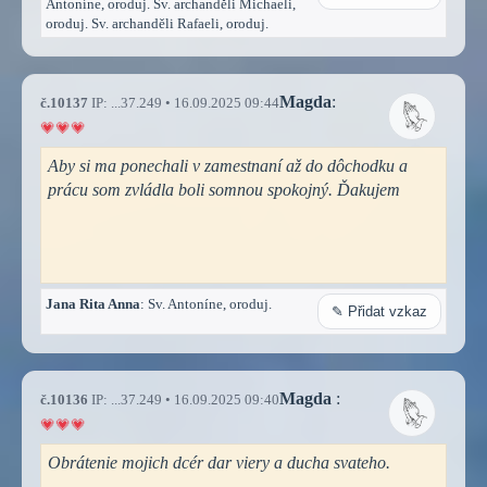
Antoníne, oroduj. Sv. archanděli Michaeli,
oroduj. Sv. archanděli Rafaeli, oroduj.
Magda
:
č.10137
IP: ...37.249 • 16.09.2025 09:44
Aby si ma ponechali v zamestnaní až do dôchodku a
prácu som zvládla boli somnou spokojný. Ďakujem
Jana Rita Anna
: Sv. Antoníne, oroduj.
✎ Přidat vzkaz
Magda
:
č.10136
IP: ...37.249 • 16.09.2025 09:40
Obrátenie mojich dcér dar viery a ducha svateho.