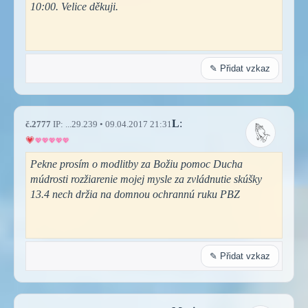
10:00. Velice děkuji.
✎ Přidat vzkaz
L
:
č.2777
IP: ...29.239 • 09.04.2017 21:31
Pekne prosím o modlitby za Božiu pomoc Ducha
múdrosti rozžiarenie mojej mysle za zvládnutie skúšky
13.4 nech držia na domnou ochrannú ruku PBZ
✎ Přidat vzkaz