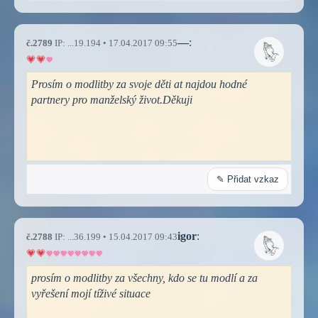
—
:
č.2789
IP: ...19.194 • 17.04.2017 09:55
Prosím o modlitby za svoje děti at najdou hodné
partnery pro manželský život.Děkuji
✎ Přidat vzkaz
igor
:
č.2788
IP: ...36.199 • 15.04.2017 09:43
prosím o modlitby za všechny, kdo se tu modlí a za
vyřešení mojí tíživé situace