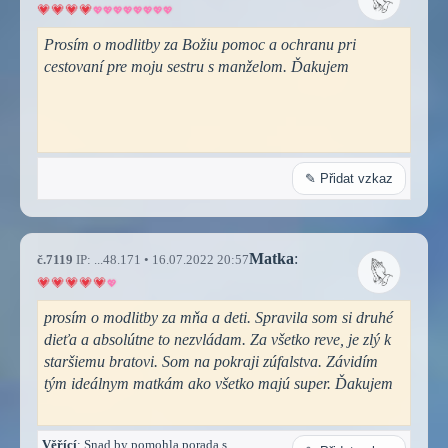
Prosím o modlitby za Božiu pomoc a ochranu pri
cestovaní pre moju sestru s manželom. Ďakujem
✎ Přidat vzkaz
Matka
:
č.7119
IP: ...48.171 • 16.07.2022 20:57
prosím o modlitby za mňa a deti. Spravila som si druhé
dieťa a absolútne to nezvládam. Za všetko reve, je zlý k
staršiemu bratovi. Som na pokraji zúfalstva. Závidím
tým ideálnym matkám ako všetko majú super. Ďakujem
Věřící
: Snad by pomohla porada s