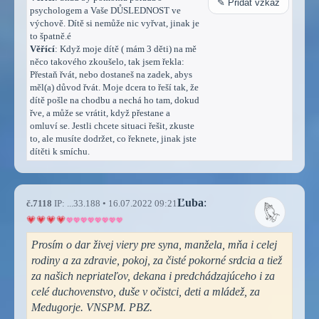
✎ Přidat vzkaz
psychologem a Vaše DŮSLEDNOST ve
výchově. Dítě si nemůže nic vyřvat, jinak je
to špatně.é
Věřící
: Když moje dítě ( mám 3 děti) na mě
něco takového zkoušelo, tak jsem řekla:
Přestaň řvát, nebo dostaneš na zadek, abys
měl(a) důvod řvát. Moje dcera to řeší tak, že
dítě pošle na chodbu a nechá ho tam, dokud
řve, a může se vrátit, když přestane a
omluví se. Jestli chcete situaci řešit, zkuste
to, ale musíte dodržet, co řeknete, jinak jste
dítěti k smíchu.
Ľuba
:
č.7118
IP: ...33.188 • 16.07.2022 09:21
Prosím o dar živej viery pre syna, manžela, mňa i celej
rodiny a za zdravie, pokoj, za čisté pokorné srdcia a tiež
za našich nepriateľov, dekana i predchádzajúceho i za
celé duchovenstvo, duše v očistci, deti a mládež, za
Medugorje. VNSPM. PBZ.