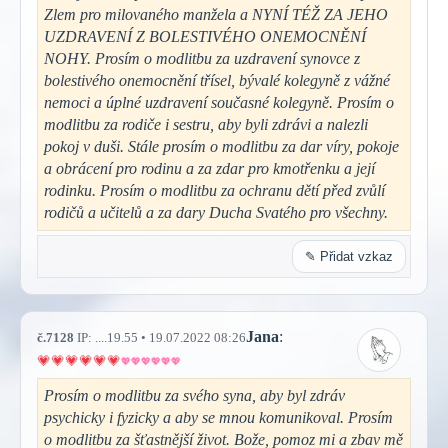
Zlem pro milovaného manžela a NYNÍ TÉŽ ZA JEHO
UZDRAVENÍ Z BOLESTIVÉHO ONEMOCNĚNÍ
NOHY. Prosím o modlitbu za uzdravení synovce z
bolestivého onemocnění třísel, bývalé kolegyně z vážné
nemoci a úplné uzdravení současné kolegyně. Prosím o
modlitbu za rodiče i sestru, aby byli zdrávi a nalezli
pokoj v duši. Stále prosím o modlitbu za dar víry, pokoje
a obrácení pro rodinu a za zdar pro kmotřenku a její
rodinku. Prosím o modlitbu za ochranu dětí před zvůlí
rodičů a učitelů a za dary Ducha Svatého pro všechny.
✎ Přidat vzkaz
Jana
:
č.7128
IP: ....19.55 • 19.07.2022 08:26
Prosím o modlitbu za svého syna, aby byl zdráv
psychicky i fyzicky a aby se mnou komunikoval. Prosím
o modlitbu za šťastnější život. Bože, pomoz mi a zbav mě