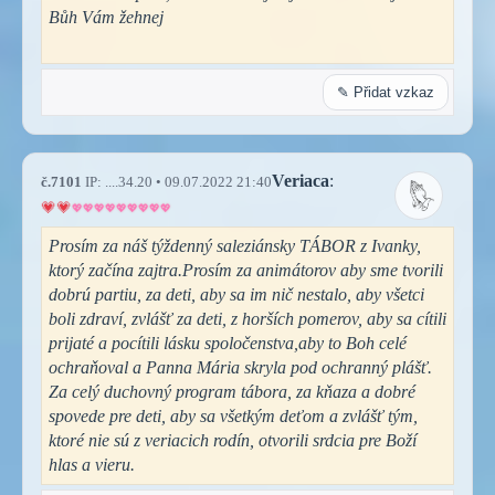
Bůh Vám žehnej
✎ Přidat vzkaz
Veriaca
:
č.7101
IP: ....34.20 • 09.07.2022 21:40
Prosím za náš týždenný saleziánsky TÁBOR z Ivanky,
ktorý začína zajtra.Prosím za animátorov aby sme tvorili
dobrú partiu, za deti, aby sa im nič nestalo, aby všetci
boli zdraví, zvlášť za deti, z horších pomerov, aby sa cítili
prijaté a pocítili lásku spoločenstva,aby to Boh celé
ochraňoval a Panna Mária skryla pod ochranný plášť.
Za celý duchovný program tábora, za kňaza a dobré
spovede pre deti, aby sa všetkým deťom a zvlášť tým,
ktoré nie sú z veriacich rodín, otvorili srdcia pre Boží
hlas a vieru.