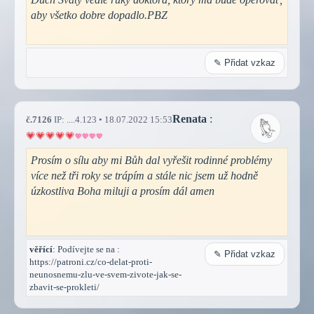
aby všetko dobre dopadlo.PBZ
✎ Přidat vzkaz
Renata
:
č.7126
IP: ....4.123 • 18.07.2022 15:53
Prosím o sílu aby mi Bůh dal vyřešit rodinné problémy
více než tři roky se trápím a stále nic jsem už hodně
úzkostliva Boha miluji a prosím dál amen
věřící
: Podívejte se na :
✎ Přidat vzkaz
https://patroni.cz/co-delat-proti-
neunosnemu-zlu-ve-svem-zivote-jak-se-
zbavit-se-prokleti/