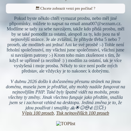
🔙 Chcete zobrazit verzi pro počítač ?
Pokud byste někdo chtěl vymazat prosbu, nebo měl jiné
připomínky, můžete to napsat na email anna007@seznam.cz.
Modlíme se tady za sebe navzájem, takže kdo přidá prosbu, měl
by se také pomodlit za ostatní, alespoň za ty, kdo jsou na té
nejnovější stránce. Je ale zvláštní, že přibyde třeba 5 nebo 7
proseb, ale modliteb ani jedna! Ani ke své prosbě :-) Tohle není
řeholní společenství, my všichni jsme společenství, všichni jsme
si navzájem patrony :-) Krom toho mám zkušenost s tím, že
když se upřímně (a nezištně :) ) modlím za ostatní, tak je více
vyslyšená i moje prosba. Někdy to sice není podle mých
představ, ale vždycky je to nakonec k dobrýmu.
V dubnu 2026 došlo k dočasnému přesunu stránek na jinou
doménu, musela jsem je předělat, aby mohly nadále fungovat na
nejnovějším PHP. Také byly špatně vidět na mobilu, proto
všechny ty změny. Jinak všechno funguje jako předtím, snažila
jsem se i zachovat vzhled na desktopu. Jediná změna je to, že
jdou používat i smajlíky 🙏🌟😊😍👍🏻💥:)
Výpis 100 proseb
,
Tisk nejnovějších 100 proseb