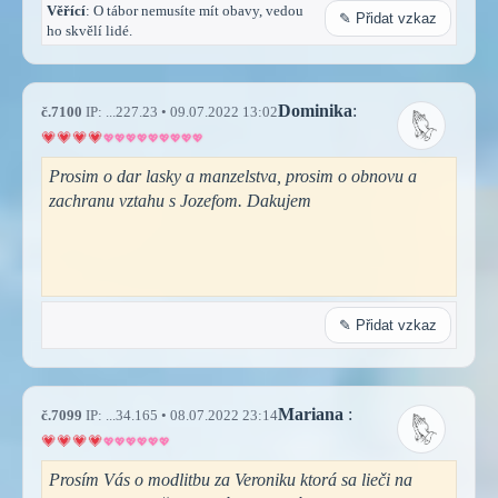
Věřící
: O tábor nemusíte mít obavy, vedou
✎ Přidat vzkaz
ho skvělí lidé.
Dominika
:
č.7100
IP: ...227.23 • 09.07.2022 13:02
Prosim o dar lasky a manzelstva, prosim o obnovu a
zachranu vztahu s Jozefom. Dakujem
✎ Přidat vzkaz
Mariana
:
č.7099
IP: ...34.165 • 08.07.2022 23:14
Prosím Vás o modlitbu za Veroniku ktorá sa lieči na