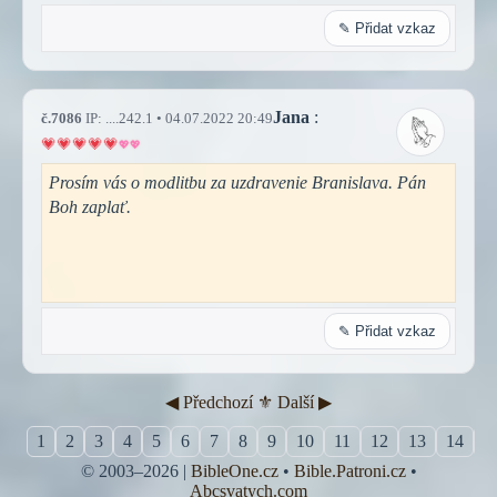
✎ Přidat vzkaz
Jana
:
č.7086
IP: ....242.1 • 04.07.2022 20:49
Prosím vás o modlitbu za uzdravenie Branislava. Pán
Boh zaplať.
✎ Přidat vzkaz
◀︎ Předchozí
⚜︎ Další ▶︎
1
2
3
4
5
6
7
8
9
10
11
12
13
14
1
© 2003–2026 |
BibleOne.cz
•
Bible.Patroni.cz
•
Abcsvatych.com