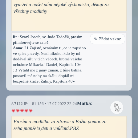
vydržet a našel nám nějaké východisko, děkuji za
všechny modlitby
lit
: Svatý Josefe, sv. Judo Tadeáši, prosím
✎ Přidat vzkaz
přimlouvejte se za ně.
Anna
: 21 Zajisté, oznámím ti, co je zapsáno
ve spisu pravdy. Není nikoho, kdo by mi
dodával sílu v těch věcech, kromě vašeho
ochránce Míkaela." Daniel, Kapitola 10»
: 3 Vytáhl mě z jámy zmaru, z tůně bahna,
postavil mé nohy na skálu, dopřál mi
bezpečně kráčet Žalmy, Kapitola 40»
Matka
:
č.7122
IP: ...81.156 • 17.07.2022 22:24
Prosím o modlitbu za zdravie a Božiu pomoc za
seba,manžela,deti a vnúčatá.PBZ