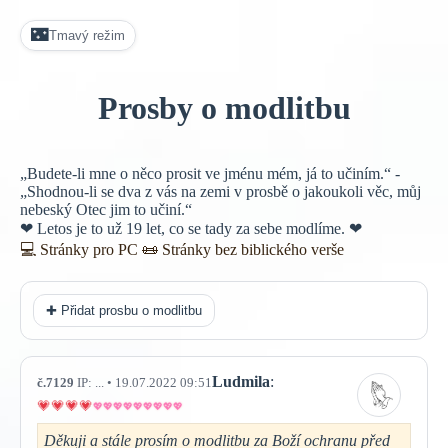
🌃
Tmavý režim
Prosby o modlitbu
„Budete-li mne o něco prosit ve jménu mém, já to učiním.“ -
„Shodnou-li se dva z vás na zemi v prosbě o jakoukoli věc, můj
nebeský Otec jim to učiní.“
❤ Letos je to už 19 let, co se tady za sebe modlíme. ❤
💻 Stránky pro PC
📜
Stránky bez biblického verše
✚ Přidat prosbu o modlitbu
Ludmila
:
č.7129
IP: ... • 19.07.2022 09:51
Děkuji a stále prosím o modlitbu za Boží ochranu před