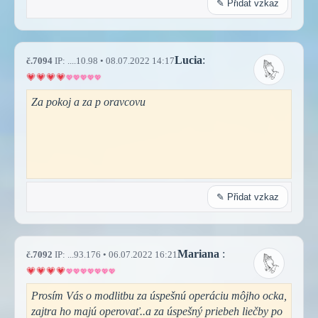
✎ Přidat vzkaz
Lucia
:
č.7094
IP: ....10.98 • 08.07.2022 14:17
Za pokoj a za p oravcovu
✎ Přidat vzkaz
Mariana
:
č.7092
IP: ...93.176 • 06.07.2022 16:21
Prosím Vás o modlitbu za úspešnú operáciu môjho ocka,
zajtra ho majú operovať..a za úspešný priebeh liečby po