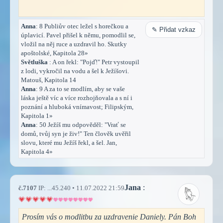
Anna
: 8 Publiův otec ležel s horečkou a
✎ Přidat vzkaz
úplavicí. Pavel přišel k němu, pomodlil se,
vložil na něj ruce a uzdravil ho. Skutky
apoštolské, Kapitola 28»
Světluška
: A on řekl: "Pojď!" Petr vystoupil
z lodi, vykročil na vodu a šel k Ježíšovi.
Matouš, Kapitola 14
Anna
: 9 A za to se modlím, aby se vaše
láska ještě víc a více rozhojňovala a s ní i
poznání a hluboká vnímavost; Filipským,
Kapitola 1»
Anna
: 50 Ježíš mu odpověděl: "Vrať se
domů, tvůj syn je živ!" Ten člověk uvěřil
slovu, které mu Ježíš řekl, a šel. Jan,
Kapitola 4»
Jana
:
č.7107
IP: ...45.240 • 11.07.2022 21:59
Prosím vás o modlitbu za uzdravenie Daniely. Pán Boh