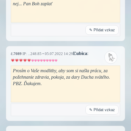
nej... Pan Boh zaplať
✎ Přidat vzkaz
Ľubica
:
č.7089
IP: ...248.85 • 05.07.2022 14:29
Prosím o Vaše modlitby, aby som si našla prácu, za
požehnanie zdravia, pokoja, za dary Ducha svätého.
PBZ. Ďakujem.
✎ Přidat vzkaz