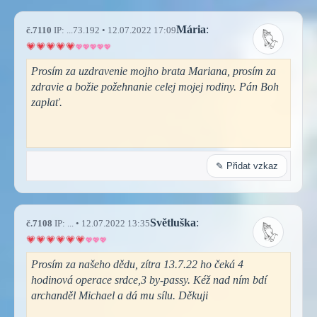
Mária
:
č.7110
IP: ...73.192 • 12.07.2022 17:09
Prosím za uzdravenie mojho brata Mariana, prosím za
zdravie a božie požehnanie celej mojej rodiny. Pán Boh
zaplať.
✎ Přidat vzkaz
Světluška
:
č.7108
IP: ... • 12.07.2022 13:35
Prosím za našeho dědu, zítra 13.7.22 ho čeká 4
hodinová operace srdce,3 by-passy. Kéž nad ním bdí
archanděl Michael a dá mu sílu. Děkuji