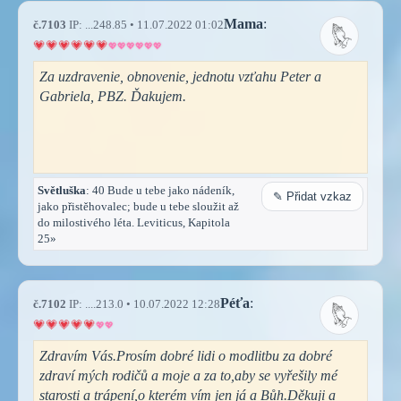
Mama
:
č.7103
IP: ...248.85 • 11.07.2022 01:02
Za uzdravenie, obnovenie, jednotu vzťahu Peter a
Gabriela, PBZ. Ďakujem.
Světluška
: 40 Bude u tebe jako nádeník,
✎ Přidat vzkaz
jako přistěhovalec; bude u tebe sloužit až
do milostivého léta. Leviticus, Kapitola
25»
Péťa
:
č.7102
IP: ....213.0 • 10.07.2022 12:28
Zdravím Vás.Prosím dobré lidi o modlitbu za dobré
zdraví mých rodičů a moje a za to,aby se vyřešily mé
starosti a trápení,o kterém vím jen já a Bůh.Děkuji a