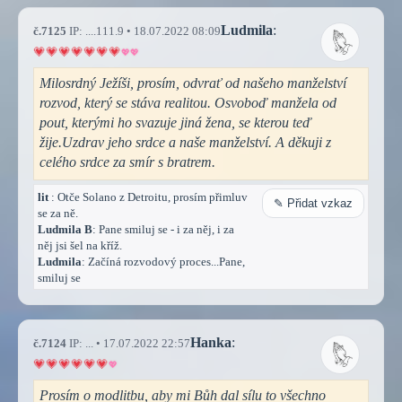
Ludmila
:
č.7125
IP: ....111.9 • 18.07.2022 08:09
Milosrdný Ježíši, prosím, odvrať od našeho manželství
rozvod, který se stáva realitou. Osvoboď manžela od
pout, kterými ho svazuje jiná žena, se kterou teď
žije.Uzdrav jeho srdce a naše manželství. A děkuji z
celého srdce za smír s bratrem.
lit
: Otče Solano z Detroitu, prosím přimluv
✎ Přidat vzkaz
se za ně.
Ludmila B
: Pane smiluj se - i za něj, i za
něj jsi šel na kříž.
Ludmila
: Začíná rozvodový proces...Pane,
smiluj se
Hanka
:
č.7124
IP: ... • 17.07.2022 22:57
Prosím o modlitbu, aby mi Bůh dal sílu to všechno