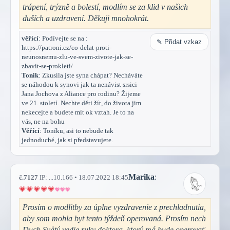
trápení, trýzně a bolestí, modlím se za klid v našich
duších a uzdravení. Děkuji mnohokrát.
věřící
: Podívejte se na :
✎ Přidat vzkaz
https://patroni.cz/co-delat-proti-
neunosnemu-zlu-ve-svem-zivote-jak-se-
zbavit-se-prokleti/
Tonik
: Zkusila jste syna chápat? Necháváte
se náhodou k synovi jak ta nenávist srsici
Jana Jochova z Aliance pro rodinu? Žijeme
ve 21. století. Nechte děti žít, do života jim
nekecejte a budete mít ok vztah. Je to na
vás, ne na bohu
Věřící
: Toníku, asi to nebude tak
jednoduché, jak si představujete.
Marika
:
č.7127
IP: ...10.166 • 18.07.2022 18:45
Prosím o modlitby za úplne vyzdravenie z prechladnutia,
aby som mohla byt tento týždeň operovaná. Prosím nech
Duch Svätý vedie ruky doktora, ktorý má bude operovať,