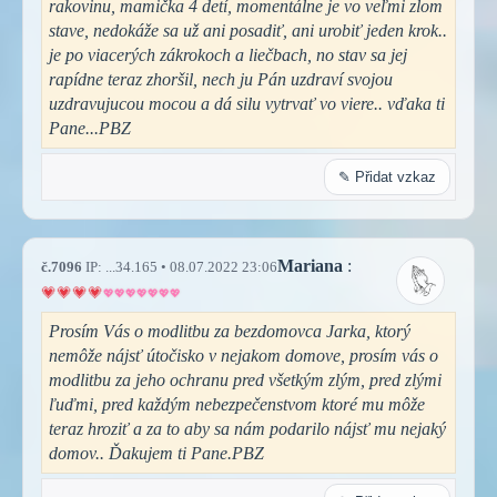
rakovinu, mamička 4 detí, momentálne je vo veľmi zlom
stave, nedokáže sa už ani posadiť, ani urobiť jeden krok..
je po viacerých zákrokoch a liečbach, no stav sa jej
rapídne teraz zhoršil, nech ju Pán uzdraví svojou
uzdravujucou mocou a dá silu vytrvať vo viere.. vďaka ti
Pane...PBZ
✎ Přidat vzkaz
Mariana
:
č.7096
IP: ...34.165 • 08.07.2022 23:06
Prosím Vás o modlitbu za bezdomovca Jarka, ktorý
nemôže nájsť útočisko v nejakom domove, prosím vás o
modlitbu za jeho ochranu pred všetkým zlým, pred zlými
ľuďmi, pred každým nebezpečenstvom ktoré mu môže
teraz hroziť a za to aby sa nám podarilo nájsť mu nejaký
domov.. Ďakujem ti Pane.PBZ