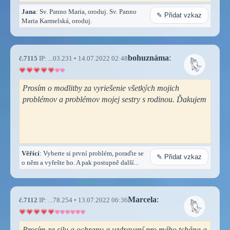
Jana
: Sv. Panno Maria, oroduj. Sv. Panno
✎ Přidat vzkaz
Maria Karmelská, oroduj.
bohuznáma
:
č.7115
IP: ...03.231 • 14.07.2022 02:48
Prosím o modlitby za vyriešenie všetkých mojich
problémov a problémov mojej sestry s rodinou. Ďakujem
Věřící
: Vyberte si první problém, poraďte se
✎ Přidat vzkaz
o něm a vyřešte ho. A pak postupně další...
Marcela
:
č.7112
IP: ...78.254 • 13.07.2022 06:36
Prosím za silu a ochranu a uzdravení pro mého tchána a