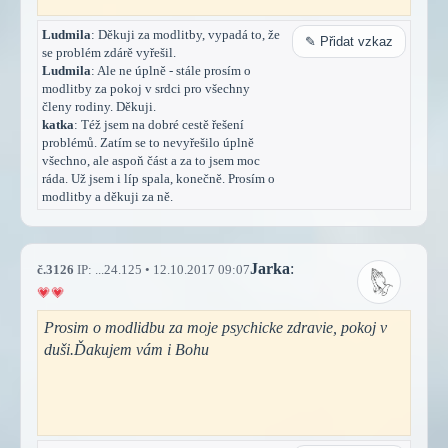
Ludmila
: Děkuji za modlitby, vypadá to, že
✎ Přidat vzkaz
se problém zdárě vyřešil.
Ludmila
: Ale ne úplně - stále prosím o
modlitby za pokoj v srdci pro všechny
členy rodiny. Děkuji.
katka
: Též jsem na dobré cestě řešení
problémů. Zatím se to nevyřešilo úplně
všechno, ale aspoň část a za to jsem moc
ráda. Už jsem i líp spala, konečně. Prosím o
modlitby a děkuji za ně.
Jarka
:
č.3126
IP: ...24.125 • 12.10.2017 09:07
Prosim o modlidbu za moje psychicke zdravie, pokoj v
duši.Ďakujem vám i Bohu