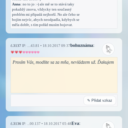
Anna
: no to jo :-) ale mě se to stává taky
pokaždý znova, vždycky ten současný
problém mi připadá nejhorší. No ale čeho se
bojím nejvíc, abych neodpadla, kdybych se
měla dobře, s tím pořád musím bojovat.
bohuznáma
:
č.3137
IP: ....43.81 • 18.10.2017 09:37
Prosím Vás, modlite sa za mňa, nevládzem už. Ďakujem
✎ Přidat vzkaz
Eva
:
č.3136
IP: ...00.137 • 18.10.2017 05:48