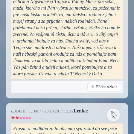
ochranu Najsvätejšej Trojice a Panny Márie pre seba,
muža, ktorého mi Pán vybral za manžela, za požehnanie
pre našu lásku, priateľstvo, manželstvo, rodinu z jeho i
mojej strany a za prijatie v našich rodinách. Pane
požehnávaj našu prácu, službu, vzťahy, všetko čo nám je
zverené. Za vzájomnú lásku, úctu a dôveru. Svätý anjeli
a archanjeli bojujte za nás. Duchu svätý, ved nás v
Tvojej sile, múdrosti a odvahe. Naši anjeli strážcovia a
naši nebeský patróni orodujte za nás a pomáhajte nám.
Ďakujem za každú jednu modlitbu a žehnám Vám. Nech
Vás pán žehná a udelí milosti, ktoré potrebujete a za
ktoré prosíte. Chvála a vdaka Ti Nebeský Ocko.
✎ Přidat vzkaz
Lenka
:
č.3141
IP: ....168.7 • 20.10.2017 12:29
Prosim o modlitbu za to,aby muj syn ziskal do sve peče