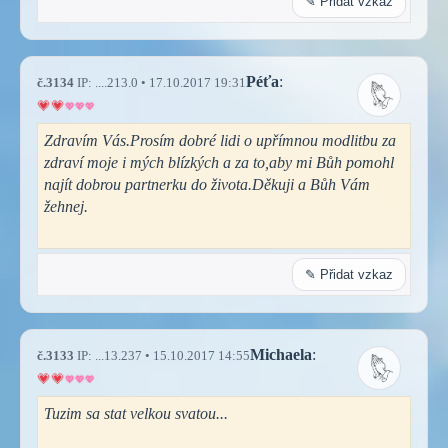
✎ Přidat vzkaz
Péťa
:
č.3134
IP: ....213.0 • 17.10.2017 19:31
Zdravím Vás.Prosím dobré lidi o upřímnou modlitbu za
zdraví moje i mých blízkých a za to,aby mi Bůh pomohl
najít dobrou partnerku do života.Děkuji a Bůh Vám
žehnej.
✎ Přidat vzkaz
Michaela
:
č.3133
IP: ...13.237 • 15.10.2017 14:55
Tuzim sa stat velkou svatou...