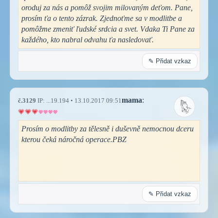
oroduj za nás a pomôž svojim milovaným deťom. Pane,
prosím ťa o tento zázrak. Zjednoťme sa v modlitbe a
pomôžme zmeniť ľudské srdcia a svet. Vdaka Ti Pane za
každého, kto nabral odvahu ťa nasledovať.
✎ Přidat vzkaz
mama
:
č.3129
IP: ...19.194 • 13.10.2017 09:51
Prosím o modlitby za tělesně i duševně nemocnou dceru
kterou čeká náročná operace.PBZ
✎ Přidat vzkaz