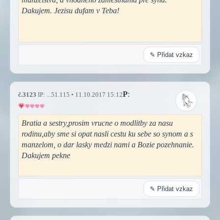
Dakujem. Jezisu dufam v Teba!
✎ Přidat vzkaz
P
:
č.3123
IP: ...51.115 • 11.10.2017 15:12
Bratia a sestry,prosim vrucne o modlitby za nasu
rodinu,aby sme si opat nasli cestu ku sebe so synom a s
manzelom, o dar lasky medzi nami a Bozie pozehnanie.
Dakujem pekne
✎ Přidat vzkaz