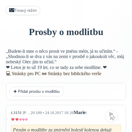
🌃
Tmavý režim
Prosby o modlitbu
„Budete-li mne o něco prosit ve jménu mém, já to učiním.“ -
„Shodnou-li se dva z vás na zemi v prosbě o jakoukoli věc, můj
nebeský Otec jim to učiní.“
❤ Letos je to už 19 let, co se tady za sebe modlíme. ❤
💻 Stránky pro PC
📜
Stránky bez biblického verše
✚ Přidat prosbu o modlitbu
Marie
:
č.3151
IP: ...20.189 • 24.10.2017 18:26
Prosím o modlitby za zmirnění bolestí kolenou dekuji