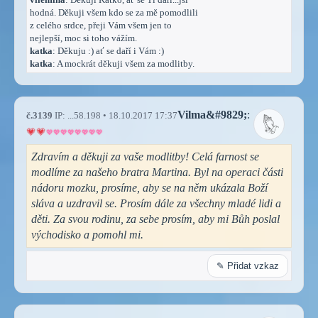
hodná. Děkuji všem kdo se za mě pomodlili
z celého srdce, přeji Vám všem jen to
nejlepší, moc si toho vážím.
katka
: Děkuju :) ať se daří i Vám :)
katka
: A mockrát děkuji všem za modlitby.
Vilma&#9829;
:
č.3139
IP: ...58.198 • 18.10.2017 17:37
Zdravím a děkuji za vaše modlitby! Celá farnost se
modlíme za našeho bratra Martina. Byl na operaci části
nádoru mozku, prosíme, aby se na něm ukázala Boží
sláva a uzdravil se. Prosím dále za všechny mladé lidi a
děti. Za svou rodinu, za sebe prosím, aby mi Bůh poslal
východisko a pomohl mi.
✎ Přidat vzkaz