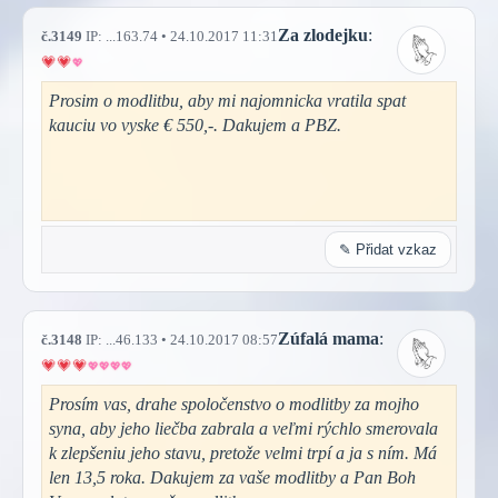
Za zlodejku
:
č.3149
IP: ...163.74 • 24.10.2017 11:31
Prosim o modlitbu, aby mi najomnicka vratila spat
kauciu vo vyske € 550,-. Dakujem a PBZ.
✎ Přidat vzkaz
Zúfalá mama
:
č.3148
IP: ...46.133 • 24.10.2017 08:57
Prosím vas, drahe spoločenstvo o modlitby za mojho
syna, aby jeho liečba zabrala a veľmi rýchlo smerovala
k zlepšeniu jeho stavu, pretože velmi trpí a ja s ním. Má
len 13,5 roka. Dakujem za vaše modlitby a Pan Boh