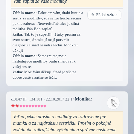
Vam zaplat za vaše modlitby.
Zúfalá mama
: Dakujem vám, drahí bratia a
✎ Přidat vzkaz
sestry za modlitby, zdá sa, že liečba začína
pekne zaberať. Neuveriteľné, ako je silná
mdlitba. Pán Boh zaplať.
katka
: Tak to je super!!!! :) taky prosím za
svou sestru, dneska jí mají potvrdit
diagnózu a snad nasadí i léčbu. Mockrát
děkuji
Zúfalá mama
: Samozrejme,moje
nasledujuce modlitby budu smerovat k
vašej sestre.
katka
: Moc Vám děkuji. Snad je vše na
dobré cestě a začne se léčit.
Monika
:
č.3147
IP: ...34.181 • 22.10.2017 22:14
Veľmi pekne prosím o modlitby za uzdravenie pre
mamku a za najdrahsiu sestričku. Prosím o pokojné
zvládnutie zajtrajšieho vyšetrenia a správne nastavenie