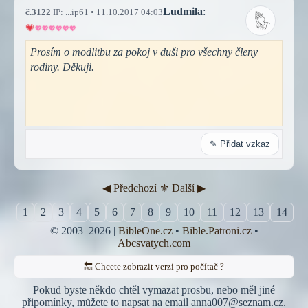
Ludmila
:
č.3122
IP: ...ip61 • 11.10.2017 04:03
Prosím o modlitbu za pokoj v duši pro všechny členy
rodiny. Děkuji.
✎ Přidat vzkaz
◀︎ Předchozí
⚜︎ Další ▶︎
1
2
3
4
5
6
7
8
9
10
11
12
13
14
1
© 2003–2026 |
BibleOne.cz
•
Bible.Patroni.cz
•
Abcsvatych.com
🔙 Chcete zobrazit verzi pro počítač ?
Pokud byste někdo chtěl vymazat prosbu, nebo měl jiné
připomínky, můžete to napsat na email anna007@seznam.cz.