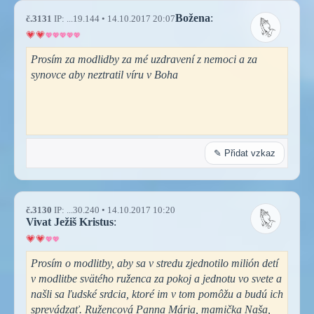
Božena
:
č.3131
IP: ...19.144 • 14.10.2017 20:07
Prosím za modlidby za mé uzdravení z nemoci a za
synovce aby neztratil víru v Boha
✎ Přidat vzkaz
č.3130
IP: ...30.240 • 14.10.2017 10:20
Vivat Ježiš Kristus
:
Prosím o modlitby, aby sa v stredu zjednotilo milión detí
v modlitbe svätého ruženca za pokoj a jednotu vo svete a
našli sa ľudské srdcia, ktoré im v tom pomôžu a budú ich
sprevádzať. Ružencová Panna Mária, mamička Naša,