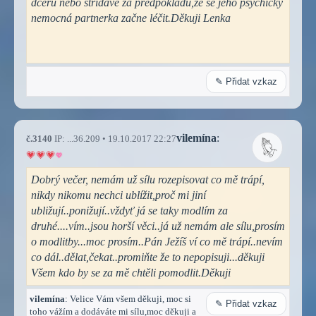
dceru nebo střídavé za předpokladu,že se jeho psychicky
nemocná partnerka začne léčit.Děkuji Lenka
✎ Přidat vzkaz
vilemína
:
č.3140
IP: ...36.209 • 19.10.2017 22:27
Dobrý večer, nemám už sílu rozepisovat co mě trápí,
nikdy nikomu nechci ublížit,proč mi jiní
ubližují..ponižují..vždyť já se taky modlím za
druhé....vím..jsou horší věci..já už nemám ale sílu,prosím
o modlitby...moc prosím..Pán Ježíš ví co mě trápí..nevím
co dál..dělat,čekat..promiňte že to nepopisuji...děkuji
Všem kdo by se za mě chtěli pomodlit.Děkuji
vilemína
: Velice Vám všem děkuji, moc si
✎ Přidat vzkaz
toho vážím a dodáváte mi sílu,moc děkuji a