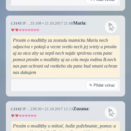
Maria
:
č.3143
IP: ...35.108 • 21.10.2017 21:08
Prosim o modlitby za zosnulu mamicku Mariu nech
odpociva v pokoji a vecne svetlo nech jej sviety a prosím
aj za otca aby uz nepil nech najde správnu cestu pane
pomoz prosím o modlitby aj za celu moju rodinu B.nech
nas pan ochrani od vsetkeho zla pane bud smani ochran
nas dakujem
✎ Přidat vzkaz
Zuzana
:
č.3142
IP: ...239.30 • 21.10.2017 12:13
Prosím o modlitby o milosť, božie požehnanie, pomoc a