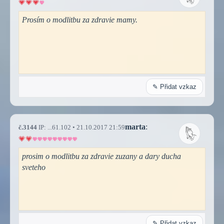
Prosím o modlitbu za zdravie mamy.
✎ Přidat vzkaz
marta
:
č.3144
IP: ...61.102 • 21.10.2017 21:59
prosim o modlitbu za zdravie zuzany a dary ducha
sveteho
✎ Přidat vzkaz