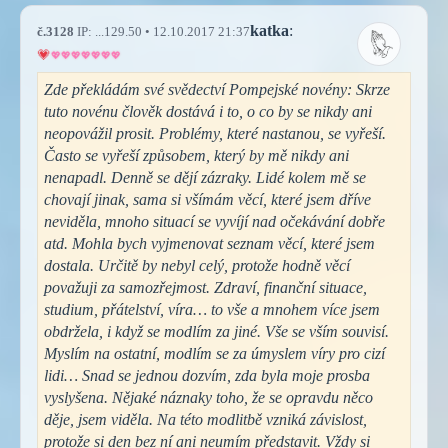
katka
:
č.3128
IP: ...129.50 • 12.10.2017 21:37
Zde překládám své svědectví Pompejské novény: Skrze
tuto novénu člověk dostává i to, o co by se nikdy ani
neopovážil prosit. Problémy, které nastanou, se vyřeší.
Často se vyřeší způsobem, který by mě nikdy ani
nenapadl. Denně se dějí zázraky. Lidé kolem mě se
chovají jinak, sama si všímám věcí, které jsem dříve
neviděla, mnoho situací se vyvíjí nad očekávání dobře
atd. Mohla bych vyjmenovat seznam věcí, které jsem
dostala. Určitě by nebyl celý, protože hodně věcí
považuji za samozřejmost. Zdraví, finanční situace,
studium, přátelství, víra… to vše a mnohem více jsem
obdržela, i když se modlím za jiné. Vše se vším souvisí.
Myslím na ostatní, modlím se za úmyslem víry pro cizí
lidi… Snad se jednou dozvím, zda byla moje prosba
vyslyšena. Nějaké náznaky toho, že se opravdu něco
děje, jsem viděla. Na této modlitbě vzniká závislost,
protože si den bez ní ani neumím představit. Vždy si