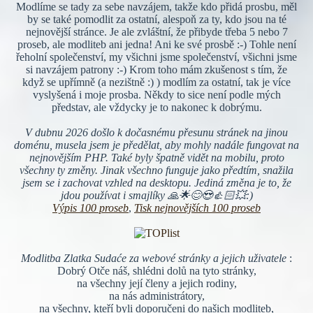
Modlíme se tady za sebe navzájem, takže kdo přidá prosbu, měl
by se také pomodlit za ostatní, alespoň za ty, kdo jsou na té
nejnovější stránce. Je ale zvláštní, že přibyde třeba 5 nebo 7
proseb, ale modliteb ani jedna! Ani ke své prosbě :-) Tohle není
řeholní společenství, my všichni jsme společenství, všichni jsme
si navzájem patrony :-) Krom toho mám zkušenost s tím, že
když se upřímně (a nezištně :) ) modlím za ostatní, tak je více
vyslyšená i moje prosba. Někdy to sice není podle mých
představ, ale vždycky je to nakonec k dobrýmu.
V dubnu 2026 došlo k dočasnému přesunu stránek na jinou
doménu, musela jsem je předělat, aby mohly nadále fungovat na
nejnovějším PHP. Také byly špatně vidět na mobilu, proto
všechny ty změny. Jinak všechno funguje jako předtím, snažila
jsem se i zachovat vzhled na desktopu. Jediná změna je to, že
jdou používat i smajlíky 🙏🌟😊😍👍🏻💥:)
Výpis 100 proseb
,
Tisk nejnovějších 100 proseb
Modlitba Zlatka Sudaće za webové stránky a jejich uživatele
:
Dobrý Otče náš, shlédni dolů na tyto stránky,
na všechny její členy a jejich rodiny,
na nás administrátory,
na všechny, kteří byli doporučeni do našich modliteb,