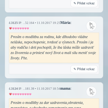
✎ Přidat vzkaz
Mária
:
č.3125
IP: ...52.164 • 11.10.2017 19:25
Prosím o modlitbu za rodinu, kde dlhodobo vládne
neláska, nepochopenie, tvrdosť a výsmech. Prosím i ja
aby rodičia i deti pochopili, že iba láska môže uzdraviť
zo živorenia a priniesť nový život a mali silu meniť svoje
životy. Pbz.
✎ Přidat vzkaz
mama
:
č.3124
IP: ...181.39 • 11.10.2017 18:54
Prosim o modlitby za dar uzdravenia,obratenia,
manzelstva, a vhodneho zamestnania pre syna.