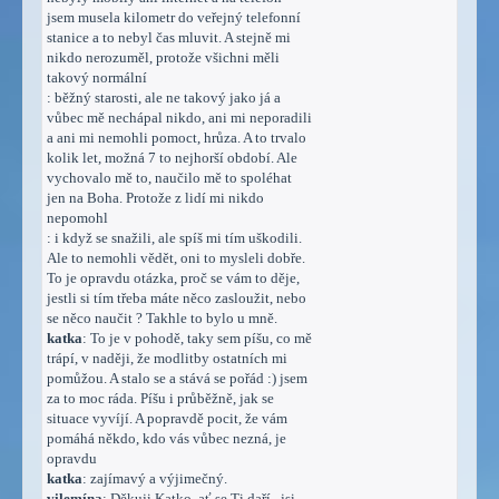
jsem musela kilometr do veřejný telefonní
stanice a to nebyl čas mluvit. A stejně mi
nikdo nerozuměl, protože všichni měli
takový normální
: běžný starosti, ale ne takový jako já a
vůbec mě nechápal nikdo, ani mi neporadili
a ani mi nemohli pomoct, hrůza. A to trvalo
kolik let, možná 7 to nejhorší období. Ale
vychovalo mě to, naučilo mě to spoléhat
jen na Boha. Protože z lidí mi nikdo
nepomohl
: i když se snažili, ale spíš mi tím uškodili.
Ale to nemohli vědět, oni to mysleli dobře.
To je opravdu otázka, proč se vám to děje,
jestli si tím třeba máte něco zasloužit, nebo
se něco naučit ? Takhle to bylo u mně.
katka
: To je v pohodě, taky sem píšu, co mě
trápí, v naději, že modlitby ostatních mi
pomůžou. A stalo se a stává se pořád :) jsem
za to moc ráda. Píšu i průběžně, jak se
situace vyvíjí. A popravdě pocit, že vám
pomáhá někdo, kdo vás vůbec nezná, je
opravdu
katka
: zajímavý a výjimečný.
vilemína
: Děkuji Katko, ať se Ti daří...jsi