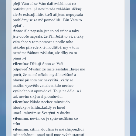
přeji Vám ať se Vám daří zvládnout co
potřebujete...já nevím zda zvládám..děkuji
ale že existují lidé, kteří ač jsem nepopsala
problémy se za mě pomodlili...Pán Vám to
oplať .
Anna
: Ale napsala jste to od srdce a taky
jste dobře napsala, že Pán Ježíš to ví, a taky
vám chce v tom pomoct a podle toho
někoho přivede k té modlitbě, my v tom
nemáme žádnou zásluhu, ale díky za to
přání :-)
vilemína
: Děkuji Anno za Vaši
odpověď.Myslím že máte zásluhu...hřeje mě
pocit, že na mě někdo myslí nezištně a
hlavně při tom nic nevyčítá...vždy se
snažím vysvětlovat,ale nikdo nechce
vyslechnout opravdově. To je na déle...a i
tak nevím s kým si promluvit..
vilemína
: Nikdo nechce mluvit do
hloubky..v klidu..každý se hned
urazí...mluvím se Svatými. v duchu
vilemína
: nevím co je správné,říkám co
ctím..
vilemína
: cítím...doufám že mě chápou,lidi
mě nechápou...snad mají moc svých starostí