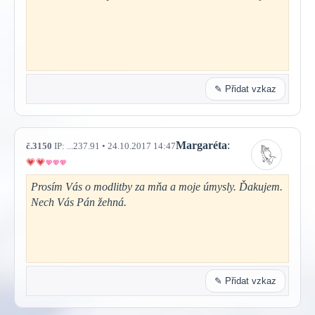
✎ Přidat vzkaz
Margaréta
:
č.3150
IP: ...237.91 • 24.10.2017 14:47
Prosím Vás o modlitby za mňa a moje úmysly. Ďakujem.
Nech Vás Pán žehná.
✎ Přidat vzkaz