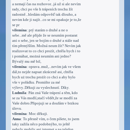
a nemají čas na rozhovor...já už si ale nevím
rady, chci po vše h trápeních trochu žít
radostně...hledám odpověď tak dlouho, a
nevim kde ji najít...co se mi opakuje je to,že
se pr
vilemína
: prý starám o druhé a ne o
sebe...mě ale přijde že se neumím postarat
ani o sebe, jen se bojím o druhé a stále nad
tím přemýšlím. Možná neum žít? Nevím jak
realizovat to co chci prożít, chtěla bych i to
i pomáhat, możná neumím ani jedno?
Bývalý mu mě bil,
vilemína
: oprava..muž,...nevím jak ve všem
dál,to nejde napsat zkráceně asi, chtěla
bych uż trochu prożít co chci a aby bylo
vše v pořádku. Promiňte za mé
výlevy..Děkuji za vyslechnutí. Díky.
Ludmila
: Pán zná Vaše trápení a těm, kdo
se za Vás modlí,stačí vědět,že se modlí za
Vaše dobro.Připojuji se a doufám v brzkou
úlevu.
vilemína
: Moc děkuji.
Anna
: To přesně vím, o čem píšete, to jsem
taky zažila něco podobnýho, to ještě
nebyly mobily ani internet a na telefon