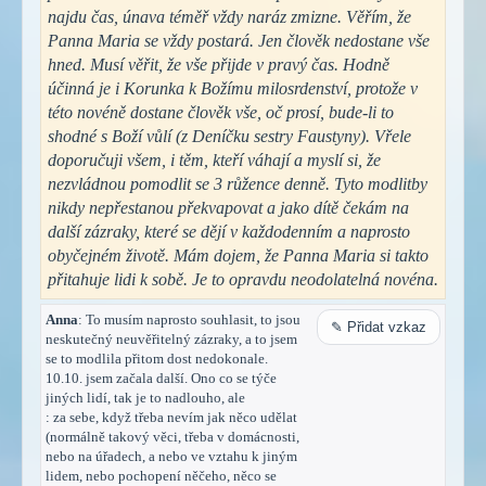
najdu čas, únava téměř vždy naráz zmizne. Věřím, že
Panna Maria se vždy postará. Jen člověk nedostane vše
hned. Musí věřit, že vše přijde v pravý čas. Hodně
účinná je i Korunka k Božímu milosrdenství, protože v
této novéně dostane člověk vše, oč prosí, bude-li to
shodné s Boží vůlí (z Deníčku sestry Faustyny). Vřele
doporučuji všem, i těm, kteří váhají a myslí si, že
nezvládnou pomodlit se 3 růžence denně. Tyto modlitby
nikdy nepřestanou překvapovat a jako dítě čekám na
další zázraky, které se dějí v každodenním a naprosto
obyčejném životě. Mám dojem, že Panna Maria si takto
přitahuje lidi k sobě. Je to opravdu neodolatelná novéna.
Anna
: To musím naprosto souhlasit, to jsou
✎ Přidat vzkaz
neskutečný neuvěřitelný zázraky, a to jsem
se to modlila přitom dost nedokonale.
10.10. jsem začala další. Ono co se týče
jiných lidí, tak je to nadlouho, ale
: za sebe, když třeba nevím jak něco udělat
(normálně takový věci, třeba v domácnosti,
nebo na úřadech, a nebo ve vztahu k jiným
lidem, nebo pochopení něčeho, něco se