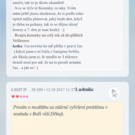
naučit, tak to je skoro okamžitě.
: A co se týče té Korunky, to taky. S tím
mám ještě jinou zkušenost, že si podle toho
úplně můžu plánovat, jaký bude den, když
je třeba za pohany, tak to se dějou různý
horory a 7. den je zase hezký :-)
:
Rozpis korunky na celý rok až do příštích
Velikonoc
katka
: I ta novéna ke mě přišla v pravý čas
:) kdysi jsem o ní četla v časopisu Světlo,
ale říkala jsem si, že modlit se 3 růžence
denně není pro mě, že na to prostě nemám
čas... a jde to! :)
Ludmila
:
č.3127
IP: ...38.209 • 12.10.2017 11:57
Prosím o modlitbu za zdárné vyřešení problému v
souladu s Boží vůlí.Děkuji.