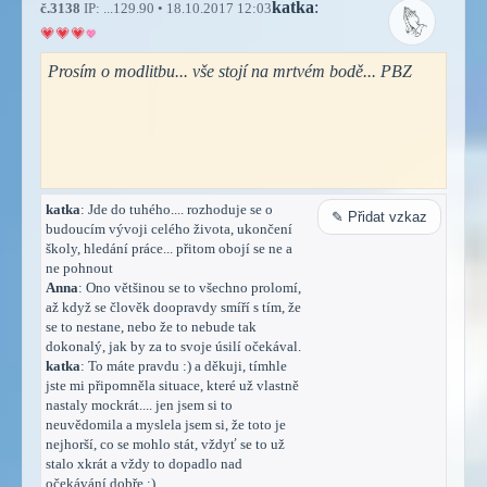
katka
:
č.3138
IP: ...129.90 • 18.10.2017 12:03
Prosím o modlitbu... vše stojí na mrtvém bodě... PBZ
katka
: Jde do tuhého.... rozhoduje se o
✎ Přidat vzkaz
budoucím vývoji celého života, ukončení
školy, hledání práce... přitom obojí se ne a
ne pohnout
Anna
: Ono většinou se to všechno prolomí,
až když se člověk doopravdy smíří s tím, že
se to nestane, nebo že to nebude tak
dokonalý, jak by za to svoje úsilí očekával.
katka
: To máte pravdu :) a děkuji, tímhle
jste mi připomněla situace, které už vlastně
nastaly mockrát.... jen jsem si to
neuvědomila a myslela jsem si, že toto je
nejhorší, co se mohlo stát, vždyť se to už
stalo xkrát a vždy to dopadlo nad
očekávání dobře :)