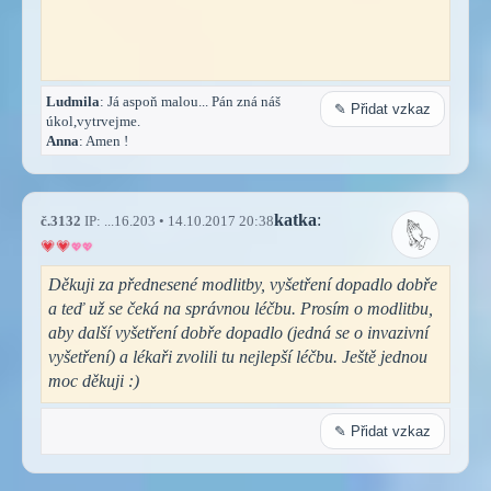
Ludmila
: Já aspoň malou... Pán zná náš
✎ Přidat vzkaz
úkol,vytrvejme.
Anna
: Amen !
katka
:
č.3132
IP: ...16.203 • 14.10.2017 20:38
Děkuji za přednesené modlitby, vyšetření dopadlo dobře
a teď už se čeká na správnou léčbu. Prosím o modlitbu,
aby další vyšetření dobře dopadlo (jedná se o invazivní
vyšetření) a lékaři zvolili tu nejlepší léčbu. Ještě jednou
moc děkuji :)
✎ Přidat vzkaz