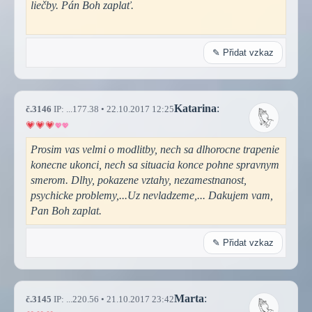
liečby. Pán Boh zaplať.
✎ Přidat vzkaz
Katarina
:
č.3146
IP: ...177.38 • 22.10.2017 12:25
Prosim vas velmi o modlitby, nech sa dlhorocne trapenie
konecne ukonci, nech sa situacia konce pohne spravnym
smerom. Dlhy, pokazene vztahy, nezamestnanost,
psychicke problemy,...Uz nevladzeme,... Dakujem vam,
Pan Boh zaplat.
✎ Přidat vzkaz
Marta
:
č.3145
IP: ...220.56 • 21.10.2017 23:42