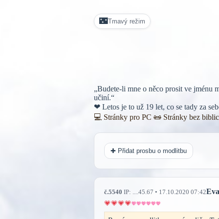
🌃
Tmavý režim
„Budete-li mne o něco prosit ve jménu m
učiní.“
❤ Letos je to už 19 let, co se tady za s
💻 Stránky pro PC
📜
Stránky bez bibli
✚ Přidat prosbu o modlitbu
Ev
č.5540
IP: ....45.67 • 17.10.2020 07:42