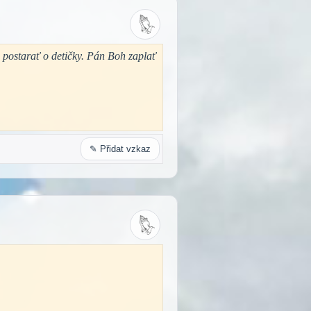
 postarať o detičky. Pán Boh zaplať
✎ Přidat vzkaz