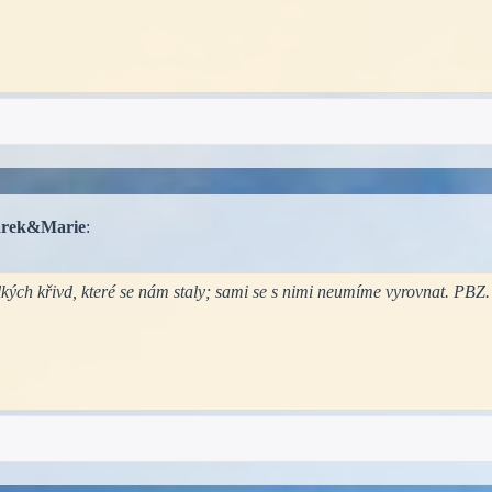
rek&Marie
:
kých křivd, které se nám staly; sami se s nimi neumíme vyrovnat. PBZ.