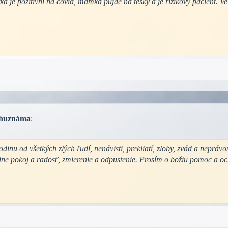
ka je pozitivní na covid, mamka půjde na tesky a je rizikový pacient. V
huznáma
:
dinu od všetkých zlých ľudí, nenávisti, prekliatí, zloby, zvád a neprávo
e pokoj a radosť, zmierenie a odpustenie. Prosím o božiu pomoc a oc