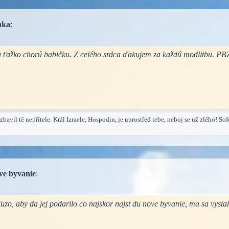
nka
:
 ťažko chorú babičku. Z celého srdca ďakujem za každú modlitbu. PB
avil tě nepřítele. Král Izraele, Hospodin, je uprostřed tebe, neboj se už zlého! Sof
ve byvanie
:
zo, aby da jej podarilo co najskor najst du nove byvanie, ma sa vys