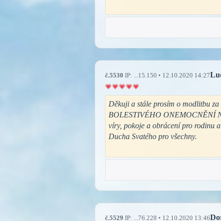
Lu
č.5530
IP: ...15.150 • 12.10.2020 14:27
Děkuji a stále prosím o modlitb
BOLESTIVÉHO ONEMOCNĚNÍ NOHY. Vel
víry, pokoje a obrácení pro rodinu a
Ducha Svatého pro všechny.
Do
č.5529
IP: ...76.228 • 12.10.2020 13:46