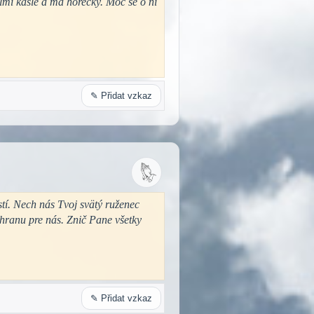
elmi kašle a má horečky. Moc se o ni
✎ Přidat vzkaz
stí. Nech nás Tvoj svätý ruženec
hranu pre nás. Znič Pane všetky
✎ Přidat vzkaz