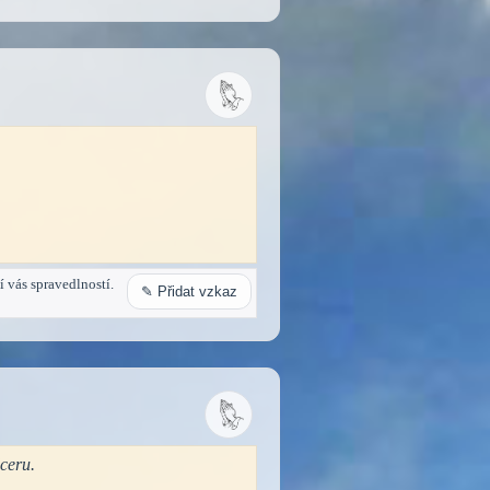
í vás spravedlností.
✎ Přidat vzkaz
ceru.