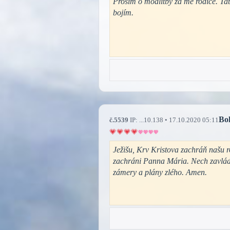
Prosím o modlitby za mé rodiče. Tat
bojím.
Bo
č.5539
IP: ...10.138 • 17.10.2020 05:11
Ježišu, Krv Kristova zachráň našu ro
zachráni Panna Mária. Nech zavládn
zámery a plány zlého. Amen.