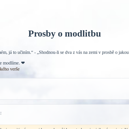
Prosby o modlitbu
ém, já to učiním.“ - „Shodnou-li se dva z vás na zemi v prosbě o jakou
ebe modlíme. ❤
ckého verše
a
: