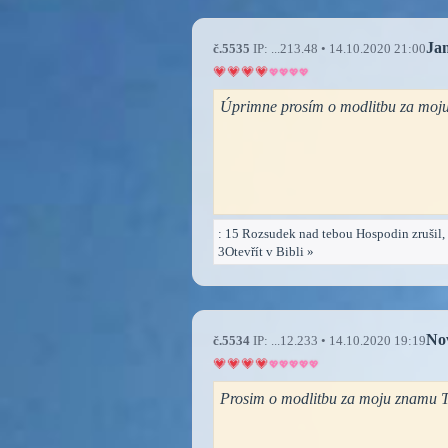
Ja
č.5535
IP: ...213.48 • 14.10.2020 21:00
Úprimne prosím o modlitbu za moju
: 15 Rozsudek nad tebou Hospodin zrušil, zb
3Otevřít v Bibli »
No
č.5534
IP: ...12.233 • 14.10.2020 19:19
Prosim o modlitbu za moju znamu Tu