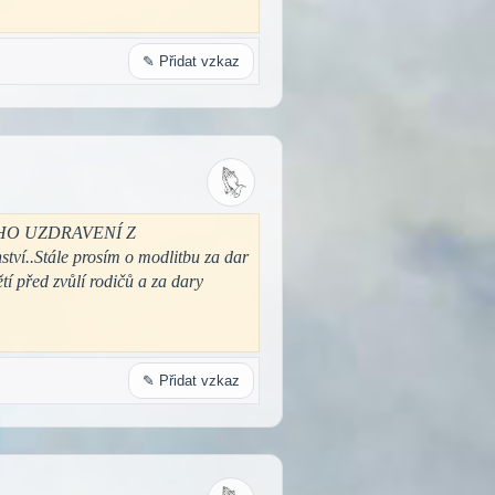
✎ Přidat vzkaz
A JEHO UZDRAVENÍ Z
..Stále prosím o modlitbu za dar
tí před zvůlí rodičů a za dary
✎ Přidat vzkaz