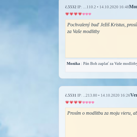
Mo
č.5532
IP: ....110.2 • 14.10.2020 16:48
Pochvalený buď Ježiš Kristus, pros
za Vaše modlitby
Monika
: Pán Boh zaplať za Vaše modlitb
Ve
č.5531
IP: ...213.80 • 14.10.2020 16:26
Prosím o modlitbu za moju vieru, aby