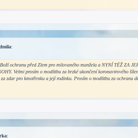
dmila
:
u za Boží ochranu před Zlem pro milovaného manžela a NYNÍ TÉŽ Z
mi prosím o modlitbu za brzké ukončení koronavirového šílenství
 za zdar pro kmotřenku a její rodinku. Prosím o modlitbu za ochranu dě
rka
: