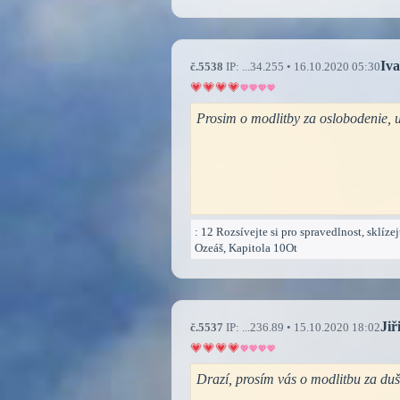
Iva
č.5538
IP: ...34.255 • 16.10.2020 05:30
Prosim o modlitby za oslobodenie, 
: 12 Rozsívejte si pro spravedlnost, sklízej
Ozeáš, Kapitola 10Ot
Jiř
č.5537
IP: ...236.89 • 15.10.2020 18:02
Drazí, prosím vás o modlitbu za duš