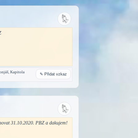
Z
onjáš, Kapitola
✎ Přidat vzkaz
tahovat 31.10.2020. PBZ a dakujem!